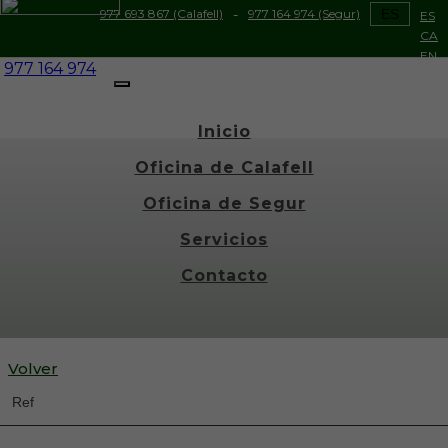
977 693 867 (Calafell)
-
977 164 974 (Segur)
ES
ES
CA
EN
977 164 974
Toggle
navigation
Inicio
Oficina de Calafell
Oficina de Segur
Servicios
Contacto
Volver