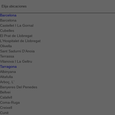
Elija ubicaciones
Barcelona
Barcelona
Castellet I La Gornal
Cubelles
El Prat de Llobregat
L'Hospitalet de Llobregat
Olivella
Sant Sadurni D'Anoia
Terrassa
Vilanova I La Geltru
Tarragona
Albinyana
Altafulla
Arboç, L'
Banyeres Del Penedes
Bellvei
Calafell
Coma-Ruga
Creixell
Cunit