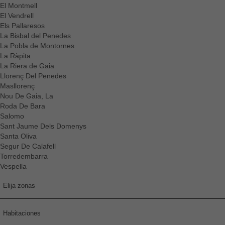
El Montmell
El Vendrell
Els Pallaresos
La Bisbal del Penedes
La Pobla de Montornes
La Ràpita
La Riera de Gaia
Llorenç Del Penedes
Masllorenç
Nou De Gaia, La
Roda De Bara
Salomo
Sant Jaume Dels Domenys
Santa Oliva
Segur De Calafell
Torredembarra
Vespella
Elija zonas
Habitaciones