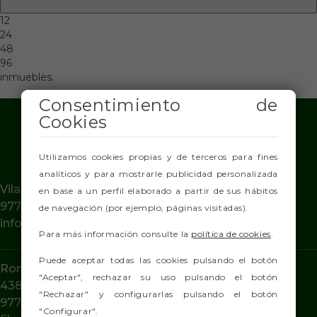
12
24
48
96
inmuebles.
Consentimiento de
Cookies
Utilizamos cookies propias y de terceros para fines
analíticos y para mostrarle publicidad personalizada
Vilamar 16, Calafell (Tarragona) 43820
en base a un perfil elaborado a partir de sus hábitos
977 693 867
-
617 088 853
de navegación (por ejemplo, páginas visitadas).
info@filainmobiliaria.com
Para más información consulte la
política de cookies
.
Puede aceptar todas las cookies pulsando el botón
Ronda Universidad 1, Segur de Calafell (Tarragona)
"Aceptar", rechazar su uso pulsando el botón
43882
"Rechazar" y configurarlas pulsando el botón
977 164 974
-
619 834 996
"Configurar".