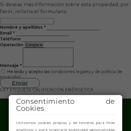
Si deseas más información sobre esta propiedad, por
favor, rellena el formulario.
Nombre y apellidos *
Email *
Teléfono
Operación
Mensaje *
He leído y acepto las
condiciones legales y de política de
privacidad
Enviar
GET ETIQUETA CALIFICACIÓN ENÉRGETICA
Consentimiento de
Cookies
Utilizamos cookies propias y de terceros para fines
analíticos y para mostrarle publicidad personalizada