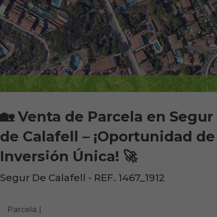
🏡 Venta de Parcela en Segur
de Calafell – ¡Oportunidad de
Inversión Única! 🚀
Fotos
|
Mapa
|
Ficha
Segur De Calafell
- REF. 1467_1912
Parcela |